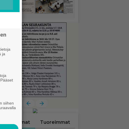
sen
ietoja
 ja
toja
. Pääset
e
n siihen
uraavalla
Luetuimmat
Tuoreimmat