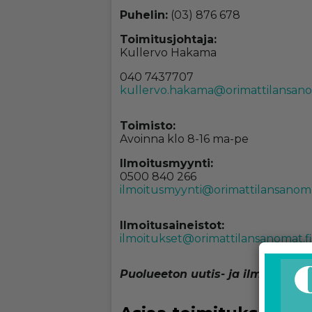
Pu­he­lin:
(03) 876 678
Toi­mi­tus­joh­ta­ja:
Kul­ler­vo Ha­ka­ma
040 7437707
kul­ler­vo.ha­ka­ma@ori­mat­ti­lan­sa­no
Toi­mis­to:
Avoin­na klo 8-16 ma-pe
Il­moi­tus­myyn­ti:
0500 840 266
il­moi­tus­myyn­ti@ori­mat­ti­lan­sa­no­m
Il­moi­tu­sai­neis­tot:
il­moi­tuk­set@ori­mat­ti­lan­sa­no­mat.fi
Puo­lu­ee­ton uu­tis- ja il­moi­tus­leh­