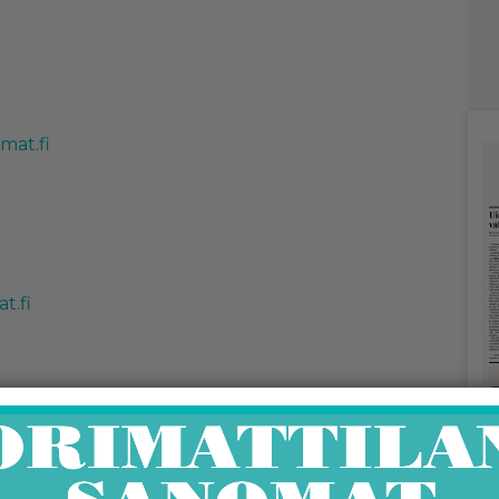
­mat.fi
at.fi
ti