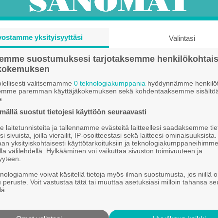
­jait­see Ori­mat­ti­las­sa,
vostamme yksityisyyttäsi
Valintasi
.
semme suostumuksesi tarjotaksemme henkilökohtai
ökokemuksen
 5 16301 Ori­mat­ti­la.
lellisesti valitsemamme
0 teknologiakumppania
hyödynnämme henkilöt
semme paremman käyttäjäkokemuksen sekä kohdentaaksemme sisältöä
a.
ällä suostut tietojesi käyttöön seuraavasti
.fi
laitetunnisteita ja tallennamme evästeitä laitteellesi saadaksemme tie
.fi
i sivuista, joilla vierailit, IP-osoitteestasi sekä laitteesi ominaisuuksista
an yksityiskohtaisesti käyttötarkoituksiin ja teknologiakumppaneihimm
la välilehdellä. Hylkääminen voi vaikuttaa sivuston toimivuuteen ja
yyteen.
knologiamme voivat käsitellä tietoja myös ilman suostumusta, jos niillä o
u peruste. Voit vastustaa tätä tai muuttaa asetuksiasi milloin tahansa se
.fi
lä.