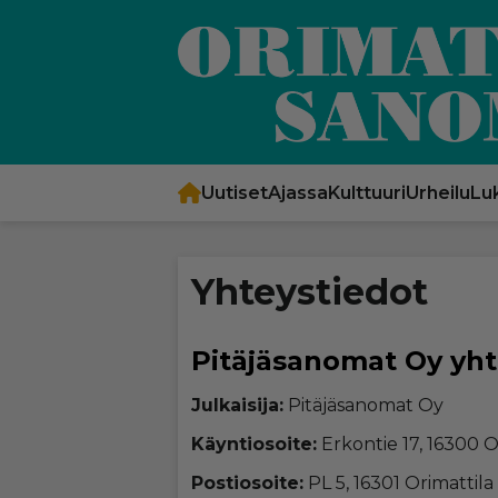
Uutiset
Ajassa
Kulttuuri
Urheilu
Luk
Yhteys­tie­dot
Pitä­jä­sa­no­mat Oy yht
Jul­kai­si­ja:
Pi­tä­jä­sa­no­mat Oy
Käyn­ti­o­soi­te:
Er­kon­tie 17, 16300 Ori
Pos­ti­o­soi­te:
PL 5, 16301 Ori­mat­ti­la