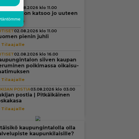
UTISET
02.08.2026 klo 11.00
alle Larsson katsoo jo uuteen
äytäntömme
UTISET
02.08.2026 klo 11.00
uomen pienin juhli
UTISET
02.08.2026 klo 16.00
au­pun­gin­ta­lon siiven kaupan
eruminen poi­ki­massa oikai­su­
a­ti­muk­sen
UKIJAN POSTIA
03.08.2026 klo 03.00
kijan postia | Pit­käi­käi­nen
oskakasa
itäisikö kaupungintalolla olla
alvelupiste kaupunkilaisille?