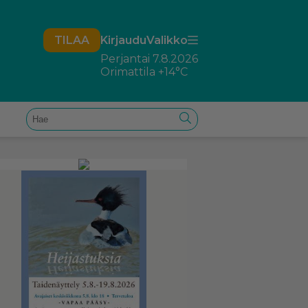
TILAA
Kirjaudu
Valikko
Perjantai 7.8.2026
Orimattila
+14°C