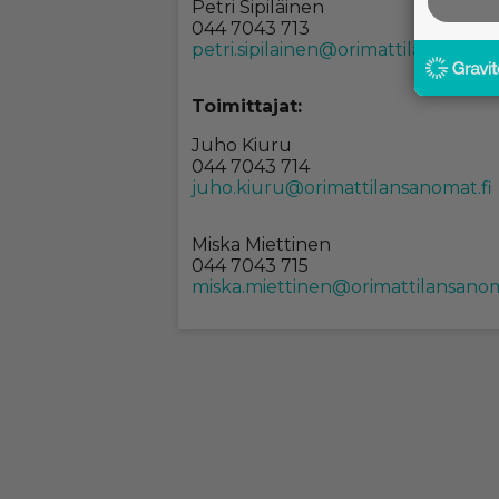
Pet­ri Si­pi­läi­nen
044 7043 713
pet­ri.si­pi­lai­nen@ori­mat­ti­lan­sa­no­ma
Toi­mit­ta­jat:
Juho Kiu­ru
044 7043 714
juho.kiu­ru@ori­mat­ti­lan­sa­no­mat.fi
Mis­ka Miet­ti­nen
044 7043 715
mis­ka.miet­ti­nen@ori­mat­ti­lan­sa­no­