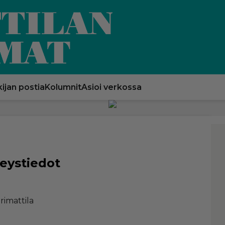
ijan postia
Kolumnit
Asioi verkossa
eys­tie­dot
­mat­ti­la