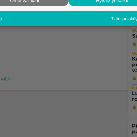
Omat valintani
Hyväksyn kaikki
U
K
t.fi
Tietosuojak
U
S
U
K
p
va
mat.fi
L
Lu
r
P
p