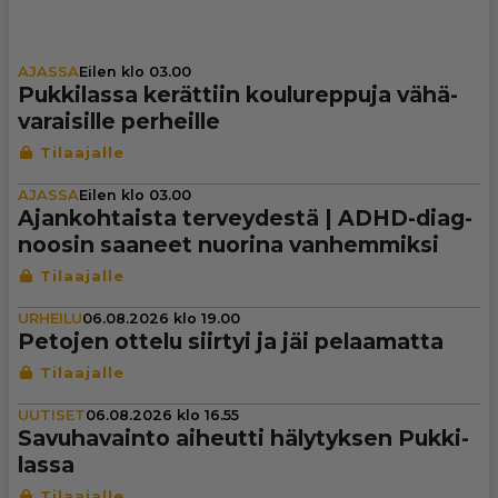
AJASSA
Eilen klo 03.00
Puk­ki­lassa kerättiin kou­lu­rep­puja vähä­
va­rai­sille perheille
AJASSA
Eilen klo 03.00
Ajan­koh­taista ter­vey­destä | ADHD-diag­
noo­sin saaneet nuorina van­hem­miksi
URHEILU
06.08.2026 klo 19.00
Petojen ottelu siirtyi ja jäi pelaa­matta
UUTISET
06.08.2026 klo 16.55
Savu­ha­vainto aiheutti häly­tyk­sen Puk­ki­
lassa