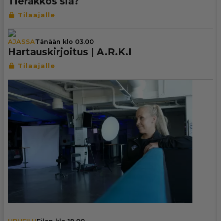
Tieräkkös siä?
AJASSA
Tänään klo 03.00
Har­taus­kir­joi­tus | A.R.K.I