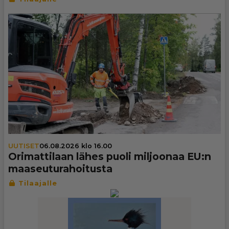
UUTISET
06.08.2026 klo 16.00
Ori­mat­ti­laan lähes puoli miljoonaa EU:n
maa­seu­tu­ra­hoi­tusta