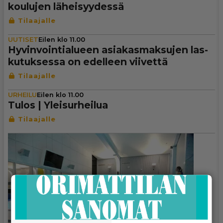
koulujen lähei­syy­dessä
UUTISET
Eilen klo 11.00
Hyvin­voin­ti­a­lu­een asi­a­kas­mak­su­jen las­
ku­tuk­sessa on edelleen viivettä
URHEILU
Eilen klo 11.00
Tulos | Ylei­sur­hei­lua