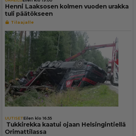
URHEILU
Eilen klo 19.00
Henni Laaksosen kolmen vuoden urakka
tuli pää­tök­seen
UUTISET
Eilen klo 16.55
Tuk­ki­rekka kaatui ojaan Hel­sin­gin­tiellä
Ori­mat­ti­lassa