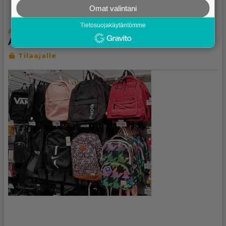
Omat valintani
Tietosuojakäytäntömme
AJASSA
Eilen klo 03.00
Arskan ajatelmia