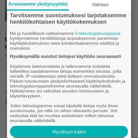
Arvostamme yksityisyyttäsi
Valintasi
Tarvitsemme suostumuksesi tarjotaksemme
henkilökohtaisen käyttökokemuksen
Me ja huolellisesti valitsemamme
0 teknologiakumppania
UUTISET
Eilen klo 11.00
hyödynnämme henkilötietoja tarjotaksemme paremman
Uima­hal­lin altaat ja saunat ovat valmiina
käyttäjäkokemuksen sekä kohdentaaksemme sisältöä ja
maa­nan­tain avaukseen
mainoksia.
Hyväksymällä suostut tietojesi käyttöön seuraavasti
Käytämme laitetunnisteita ja tallennamme evästeitä
laitteellesi saadaksemme tietoja esimerkiksi sivuista, joilla
vierailit, IP-osoitteestasi sekä laitteesi ominaisuuksista.
Pääset tutustumaan yksityiskohtaisesti käyttötarkoituksiin ja
teknologiakumppaneihimme seuraavalla välilehdellä.
Hylkääminen voi vaikuttaa sivuston toimivuuteen ja
käytettävyyteen.
Jotkin teknologiamme voivat käsitellä tietoja myös ilman
suostumusta, jos niillä on siihen oikeutettu peruste. Voit
vastustaa tätä tai muuttaa asetuksiasi milloin tahansa
seuraavalla välilehdellä.
Hyväksyn kaikki