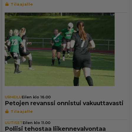
URHEILU
Eilen klo 16.00
Petojen revanssi onnistui vakuut­ta­vasti
UUTISET
Eilen klo 11.00
Poliisi tehostaa lii­ken­ne­val­von­taa