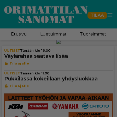
TILAA
Etusivu
Luetuimmat
Tuoreimmat
UUTISET
Tänään klo 16.00
Väy­lä­ra­haa saatava lisää
UUTISET
Tänään klo 11.00
Puk­ki­lassa kokeil­laan yhdys­luok­kaa