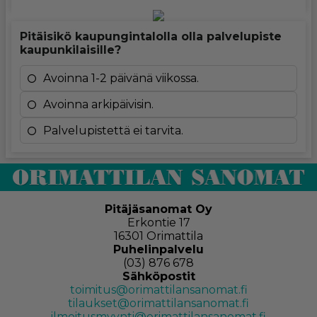
Pitäisikö kaupungintalolla olla palvelupiste
kaupunkilaisille?
Avoinna 1-2 päivänä viikossa.
Avoinna arkipäivisin.
Palvelupistettä ei tarvita.
Pitäjäsanomat Oy
Erkontie 17
16301 Orimattila
Puhelinpalvelu
(03) 876 678
Sähköpostit
toimitus@orimattilansanomat.fi
tilaukset@orimattilansanomat.fi
ilmoitusmyynti@orimattilansanomat.fi