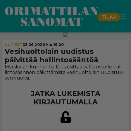
TILAA
UUTISET
03.06.2026 klo 16.00
Vesi­huol­to­lain uudistus
päivittää hal­lin­to­sään­töä
Myrs­ky­län kun­nan­hal­li­tus esit­tää val­tuus­tol­le hal­
lin­to­sään­nön päi­vit­tä­mis­tä ve­si­huol­to­lain uu­dis­tuk­
sen vuok­si.
JATKA LUKEMISTA
KIRJAUTUMALLA