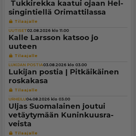
Tuk­ki­rekka kaatui ojaan Hel­
sin­gin­tiellä Ori­mat­ti­lassa
UUTISET
02.08.2026 klo 11.00
Kalle Larsson katsoo jo
uuteen
LUKIJAN POSTIA
03.08.2026 klo 03.00
Lukijan postia | Pit­käi­käi­nen
roskakasa
URHEILU
04.08.2026 klo 03.00
Uljas Suo­ma­lai­nen joutui
vetäy­ty­mään Kunin­kuus­ra­
veista