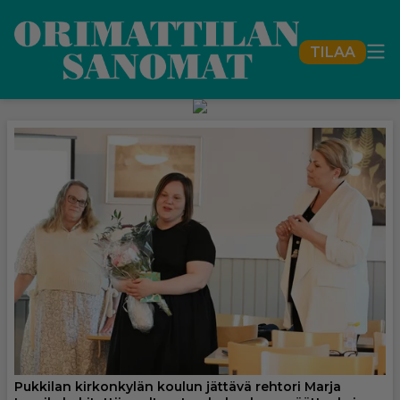
TILAA
Pukkilan kirkonkylän koulun jättävä rehtori Marja