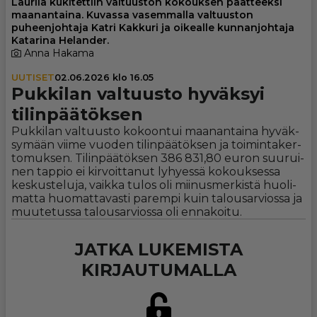
Laurila kukitettiin valtuuston kokouksen päätteeksi
maanantaina. Kuvassa vasemmalla valtuuston
puheenjohtaja Katri Kakkuri ja oikealle kunnanjohtaja
Katarina Helander.
Anna Hakama
UUTISET
02.06.2026 klo 16.05
Pukkilan valtuusto hyväksyi
tilin­pää­tök­sen
Puk­ki­lan val­tuus­to ko­koon­tui maa­nan­tai­na hy­väk­
sy­mään vii­me vuo­den ti­lin­pää­tök­sen ja toi­min­ta­ker­
to­muk­sen. Ti­lin­pää­tök­sen 386 831,80 eu­ron suu­rui­
nen tap­pio ei kir­voit­ta­nut ly­hy­es­sä ko­kouk­ses­sa
kes­kus­te­lu­ja, vaik­ka tu­los oli mii­nus­mer­kis­tä huo­li­
mat­ta huo­mat­ta­vas­ti pa­rem­pi kuin ta­lou­sar­vi­os­sa ja
muu­te­tus­sa ta­lou­sar­vi­os­sa oli en­na­koi­tu.
JATKA LUKEMISTA
KIRJAUTUMALLA