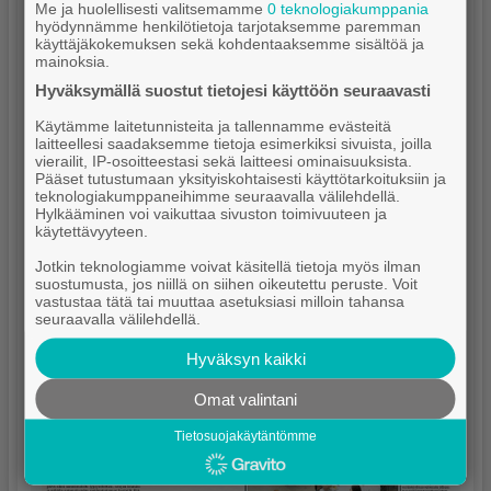
Me ja huolellisesti valitsemamme
0 teknologiakumppania
hyödynnämme henkilötietoja tarjotaksemme paremman
käyttäjäkokemuksen sekä kohdentaaksemme sisältöä ja
mainoksia.
Hyväksymällä suostut tietojesi käyttöön seuraavasti
Käytämme laitetunnisteita ja tallennamme evästeitä
laitteellesi saadaksemme tietoja esimerkiksi sivuista, joilla
vierailit, IP-osoitteestasi sekä laitteesi ominaisuuksista.
Pääset tutustumaan yksityiskohtaisesti käyttötarkoituksiin ja
teknologiakumppaneihimme seuraavalla välilehdellä.
Hylkääminen voi vaikuttaa sivuston toimivuuteen ja
käytettävyyteen.
Jotkin teknologiamme voivat käsitellä tietoja myös ilman
suostumusta, jos niillä on siihen oikeutettu peruste. Voit
vastustaa tätä tai muuttaa asetuksiasi milloin tahansa
seuraavalla välilehdellä.
Hyväksyn kaikki
Omat valintani
Tietosuojakäytäntömme