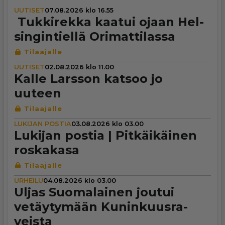
UUTISET
07.08.2026 klo 16.55
Tuk­ki­rekka kaatui ojaan Hel­
sin­gin­tiellä Ori­mat­ti­lassa
UUTISET
02.08.2026 klo 11.00
Kalle Larsson katsoo jo
uuteen
LUKIJAN POSTIA
03.08.2026 klo 03.00
Lukijan postia | Pit­käi­käi­nen
roskakasa
URHEILU
04.08.2026 klo 03.00
Uljas Suo­ma­lai­nen joutui
vetäy­ty­mään Kunin­kuus­ra­
veista