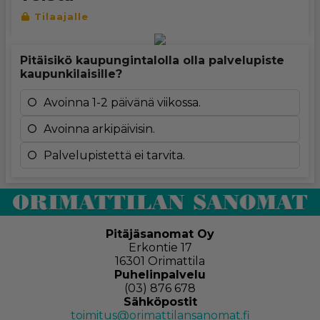
Pitäisikö kaupungintalolla olla palvelupiste
kaupunkilaisille?
Avoinna 1-2 päivänä viikossa.
Avoinna arkipäivisin.
Palvelupistettä ei tarvita.
Pitäjäsanomat Oy
Erkontie 17
16301 Orimattila
Puhelinpalvelu
(03) 876 678
Sähköpostit
toimitus@orimattilansanomat.fi