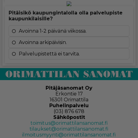
Pitäisikö kaupungintalolla olla palvelupiste
kaupunkilaisille?
Avoinna 1-2 päivänä viikossa.
Avoinna arkipäivisin.
Palvelupistettä ei tarvita.
Pitäjäsanomat Oy
Erkontie 17
16301 Orimattila
Puhelinpalvelu
(03) 876 678
Sähköpostit
toimitus@orimattilansanomat.fi
tilaukset@orimattilansanomat.fi
ilmoitusmyynti@orimattilansanomat.fi