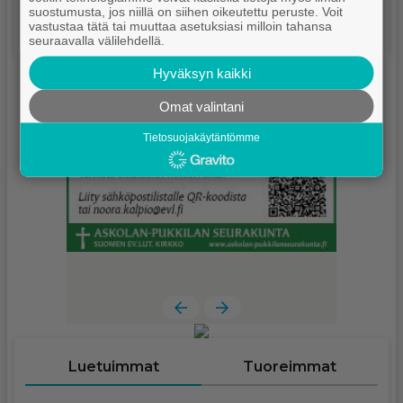
suostumusta, jos niillä on siihen oikeutettu peruste. Voit
vastustaa tätä tai muuttaa asetuksiasi milloin tahansa
seuraavalla välilehdellä.
Hyväksyn kaikki
Omat valintani
Tietosuojakäytäntömme
Luetuimmat
Tuoreimmat