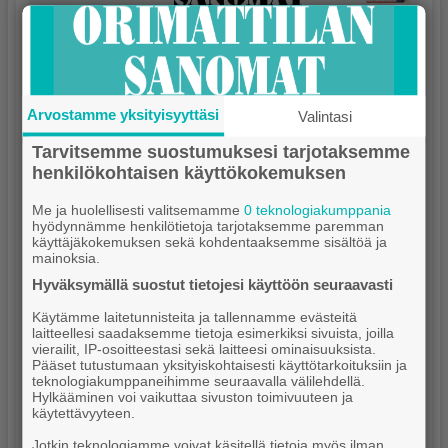
Arvostamme yksityisyyttäsi
Valintasi
Tarvitsemme suostumuksesi tarjotaksemme
henkilökohtaisen käyttökokemuksen
Me ja huolellisesti valitsemamme
0 teknologiakumppania
hyödynnämme henkilötietoja tarjotaksemme paremman
käyttäjäkokemuksen sekä kohdentaaksemme sisältöä ja
mainoksia.
Hyväksymällä suostut tietojesi käyttöön seuraavasti
Käytämme laitetunnisteita ja tallennamme evästeitä
laitteellesi saadaksemme tietoja esimerkiksi sivuista, joilla
vierailit, IP-osoitteestasi sekä laitteesi ominaisuuksista.
Pääset tutustumaan yksityiskohtaisesti käyttötarkoituksiin ja
teknologiakumppaneihimme seuraavalla välilehdellä.
Hylkääminen voi vaikuttaa sivuston toimivuuteen ja
käytettävyyteen.
Jotkin teknologiamme voivat käsitellä tietoja myös ilman