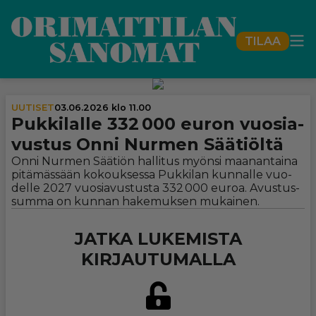
TILAA
UUTISET
03.06.2026 klo 11.00
Puk­ki­lalle 332 000 euron vuo­si­a­
vus­tus Onni Nurmen Säätiöltä
On­ni Nur­men Sää­ti­ön hal­li­tus myön­si maa­nan­tai­na
pi­tä­mäs­sään ko­kouk­ses­sa Puk­ki­lan kun­nal­le vuo­
del­le 2027 vuo­si­a­vus­tus­ta 332 000 eu­roa. Avus­tus­
sum­ma on kun­nan ha­ke­muk­sen mu­kai­nen.
JATKA LUKEMISTA
KIRJAUTUMALLA