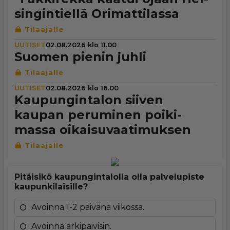
sin­gin­tiellä Ori­mat­ti­lassa
UUTISET
02.08.2026 klo 11.00
Suomen pienin juhli
UUTISET
02.08.2026 klo 16.00
Kau­pun­gin­ta­lon siiven
kaupan peruminen poi­ki­
massa oikai­su­vaa­ti­muk­sen
Pitäisikö kaupungintalolla olla palvelupiste
kaupunkilaisille?
Avoinna 1-2 päivänä viikossa.
Avoinna arkipäivisin.