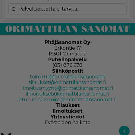
Palvelupistettä ei tarvita.
Pitäjäsanomat Oy
Erkontie 17
16301 Orimattila
Puhelinpalvelu
(03) 876 678
Sähköpostit
toimitus@orimattilansanomat.fi
tilaukset@orimattilansanomat.fi
ilmoitusmyynti@orimattilansanomat.fi
ilmoitukset@orimattilansanomat.fi
etunimi.sukunimi@orimattilansanomat.fi
Tilaukset
Ilmoitukset
Yhteystiedot
Evästeiden hallinta