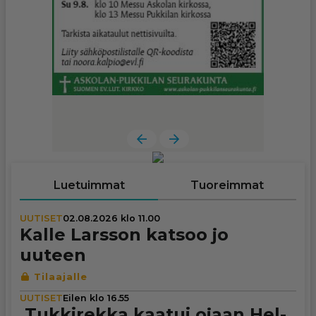
Luetuimmat
Tuoreimmat
UUTISET
02.08.2026 klo 11.00
Kalle Larsson katsoo jo
uuteen
UUTISET
Eilen klo 16.55
Tuk­ki­rekka kaatui ojaan Hel­