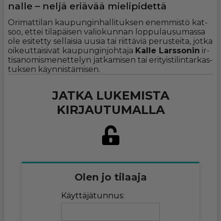
nalle – neljä eriävää mie­li­pi­dettä
Ori­mat­ti­lan kau­pun­gin­hal­li­tuk­sen enem­mis­tö kat­
soo, et­tei ti­la­päi­sen va­li­o­kun­nan lop­pu­lau­su­mas­sa
ole esi­tet­ty sel­lai­sia uu­sia tai riit­tä­viä pe­rus­tei­ta, jot­ka
oi­keut­tai­si­vat kau­pun­gin­joh­ta­ja
Kal­le Lars­so­nin
ir­
ti­sa­no­mis­me­net­te­lyn jat­ka­mi­sen tai eri­tyis­ti­lin­tar­kas­
tuk­sen käyn­nis­tä­mi­sen.
JATKA LUKEMISTA
KIRJAUTUMALLA
Olen jo tilaaja
Käyttäjätunnus: