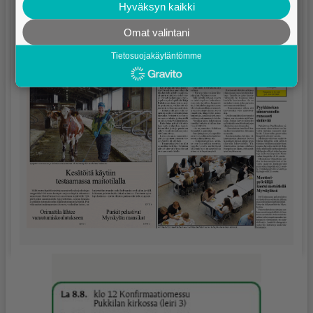
Hyväksyn kaikki
Omat valintani
Tietosuojakäytäntömme