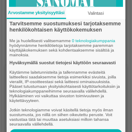
Arvostamme yksityisyyttäsi
Valintasi
Tarvitsemme suostumuksesi tarjotaksemme
henkilökohtaisen käyttökokemuksen
Me ja huolellisesti valitsemamme
0 teknologiakumppania
hyödynnämme henkilötietoja tarjotaksemme paremman
käyttäjäkokemuksen sekä kohdentaaksemme sisältöä ja
mainoksia.
Hyväksymällä suostut tietojesi käyttöön seuraavasti
Näköislehti
Käytämme laitetunnisteita ja tallennamme evästeitä
laitteellesi saadaksemme tietoja esimerkiksi sivuista, joilla
vierailit, IP-osoitteestasi sekä laitteesi ominaisuuksista.
Pääset tutustumaan yksityiskohtaisesti käyttötarkoituksiin ja
teknologiakumppaneihimme seuraavalla välilehdellä.
Hylkääminen voi vaikuttaa sivuston toimivuuteen ja
käytettävyyteen.
Jotkin teknologiamme voivat käsitellä tietoja myös ilman
suostumusta, jos niillä on siihen oikeutettu peruste. Voit
vastustaa tätä tai muuttaa asetuksiasi milloin tahansa
seuraavalla välilehdellä.