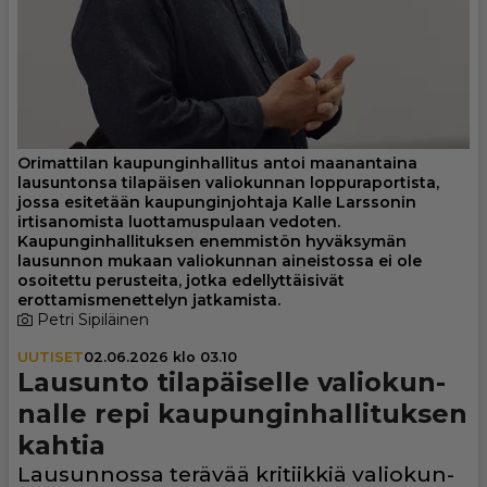
Orimattilan kaupunginhallitus antoi maanantaina
lausuntonsa tilapäisen valiokunnan loppuraportista,
jossa esitetään kaupunginjohtaja Kalle Larssonin
irtisanomista luottamuspulaan vedoten.
Kaupunginhallituksen enemmistön hyväksymän
lausunnon mukaan valiokunnan aineistossa ei ole
osoitettu perusteita, jotka edellyttäisivät
erottamismenettelyn jatkamista.
Petri Sipiläinen
UUTISET
02.06.2026 klo 03.10
Lausunto tila­päi­selle vali­o­kun­
nalle repi kau­pun­gin­hal­li­tuk­sen
kahtia
Lau­sun­nossa terävää kri­tiik­kiä vali­o­kun­