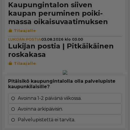
Kau­pun­gin­ta­lon siiven
kaupan peruminen poi­ki­
massa oikai­su­vaa­ti­muk­sen
LUKIJAN POSTIA
03.08.2026 klo 03.00
Lukijan postia | Pit­käi­käi­nen
roskakasa
Pitäisikö kaupungintalolla olla palvelupiste
kaupunkilaisille?
Avoinna 1-2 päivänä viikossa.
Avoinna arkipäivisin.
Palvelupistettä ei tarvita.