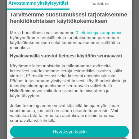
Arvostamme yksityisyyttäsi
Valintasi
Tarvitsemme suostumuksesi tarjotaksemme
henkilökohtaisen käyttökokemuksen
Me ja huolellisesti valitsemamme
0 teknologiakumppania
hyödynnämme henkilötietoja tarjotaksemme paremman
käyttäjäkokemuksen sekä kohdentaaksemme sisältöä ja
mainoksia.
Näköislehti
Hyväksymällä suostut tietojesi käyttöön seuraavasti
Käytämme laitetunnisteita ja tallennamme evästeitä
laitteellesi saadaksemme tietoja esimerkiksi sivuista, joilla
vierailit, IP-osoitteestasi sekä laitteesi ominaisuuksista.
Pääset tutustumaan yksityiskohtaisesti käyttötarkoituksiin ja
teknologiakumppaneihimme seuraavalla välilehdellä.
Hylkääminen voi vaikuttaa sivuston toimivuuteen ja
käytettävyyteen.
Jotkin teknologiamme voivat käsitellä tietoja myös ilman
suostumusta, jos niillä on siihen oikeutettu peruste. Voit
vastustaa tätä tai muuttaa asetuksiasi milloin tahansa
seuraavalla välilehdellä.
Hyväksyn kaikki