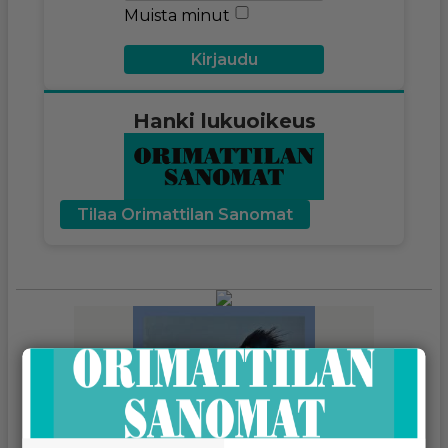
Muista minut
Hanki lukuoikeus
Tilaa Orimattilan Sanomat