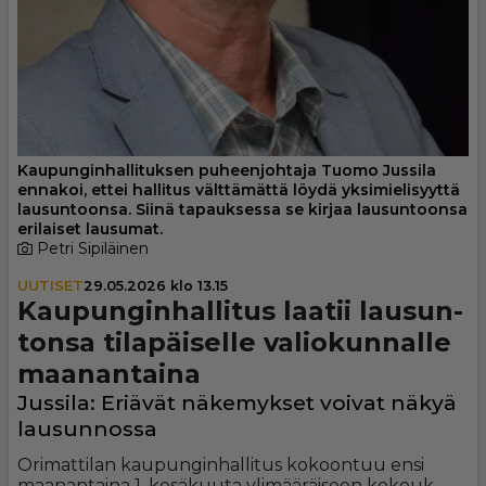
Kaupunginhallituksen puheenjohtaja Tuomo Jussila
ennakoi, ettei hallitus välttämättä löydä yksimielisyyttä
lausuntoonsa. Siinä tapauksessa se kirjaa lausuntoonsa
erilaiset lausumat.
Petri Sipiläinen
UUTISET
29.05.2026 klo 13.15
Kau­pun­gin­hal­li­tus laatii lau­sun­
tonsa tila­päi­selle vali­o­kun­nalle
maa­nan­taina
Jussila: Eriävät näke­myk­set voivat näkyä
lau­sun­nossa
Ori­mat­ti­lan kau­pun­gin­hal­li­tus ko­koon­tuu en­si
maa­nan­tai­na 1. ke­sä­kuu­ta yli­mää­räi­seen ko­kouk­