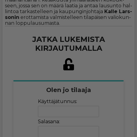
seen, jos­sa sen on mää­rä laa­tia ja an­taa lau­sun­to hal­
lin­toa tar­kas­tel­leen ja kau­pun­gin­joh­ta­ja
Kal­le Lars­
so­nin
erot­ta­mis­ta val­mis­tel­leen ti­la­päi­sen va­li­o­kun­
nan lop­pu­lau­su­mas­ta.
JATKA LUKEMISTA
KIRJAUTUMALLA
Olen jo tilaaja
Käyttäjätunnus:
Salasana: